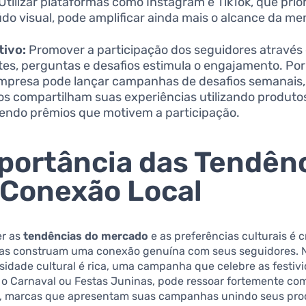
 Utilizar plataformas como Instagram e TikTok, que prio
do visual, pode amplificar ainda mais o alcance da m
tivo:
Promover a participação dos seguidores através
es, perguntas e desafios estimula o engajamento. Po
presa pode lançar campanhas de desafios semanais,
os compartilham suas experiências utilizando produto
endo prêmios que motivem a participação.
portância das Tendên
 Conexão Local
r as
tendências do mercado
e as preferências culturais é c
as construam uma conexão genuína com seus seguidores. No
sidade cultural é rica, uma campanha que celebre as festiv
 o Carnaval ou Festas Juninas, pode ressoar fortemente com
, marcas que apresentam suas campanhas unindo seus pro