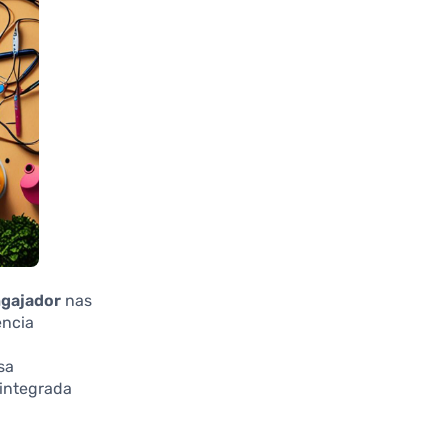
ngajador
nas
ência
sa
 integrada