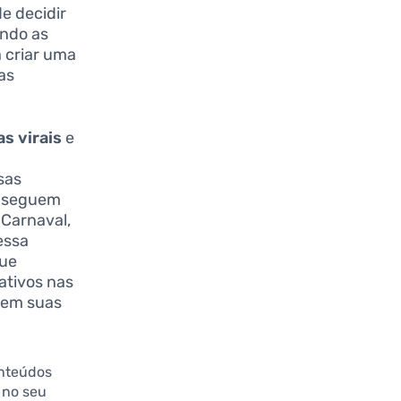
e decidir
ando as
a criar uma
as
s virais
e
sas
onseguem
 Carnaval,
essa
que
ativos nas
tem suas
onteúdos
 no seu