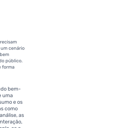
precisam
 um cenário
 bem
do público.
e forma
eúdo bem-
ve uma
nsumo e os
tas como
análise, as
nteração,