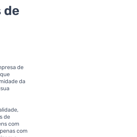
s de
mpresa de
 que
umidade da
 sua
alidade,
s de
gens com
 apenas com