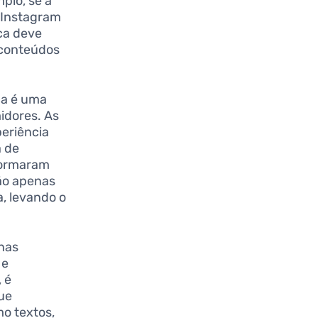
plo, se a
o Instagram
rca deve
 conteúdos
ca é uma
idores. As
periência
a de
sformaram
não apenas
, levando o
nas
 e
 é
ue
o textos,