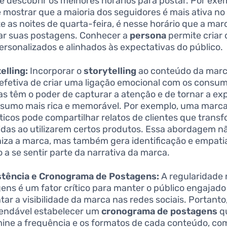
e descobrir os melhores horários para postar. Por exem
e mostrar que a maioria dos seguidores é mais ativa n
e as noites de quarta-feira, é nesse horário que a ma
zar suas postagens. Conhecer a
persona
permite criar
ersonalizados e alinhados às expectativas do público.
elling:
Incorporar o
storytelling
ao conteúdo da mar
efetiva de criar uma ligação emocional com os consum
ias têm o poder de capturar a atenção e de tornar a ex
sumo mais rica e memorável. Por exemplo, uma marc
icos pode compartilhar relatos de clientes que tran
idas ao utilizarem certos produtos. Essa abordagem 
za a marca, mas também gera identificação e empatia
o a se sentir parte da narrativa da marca.
stência e Cronograma de Postagens:
A regularidade 
ens é um fator crítico para manter o público engajado
ar a visibilidade da marca nas redes sociais. Portanto,
endável estabelecer um
cronograma de postagens
q
ine a frequência e os formatos de cada conteúdo, com