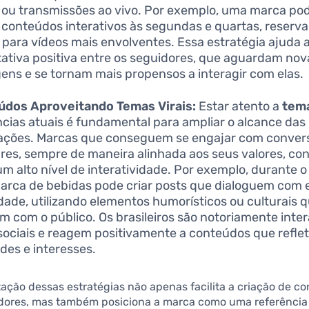
 ou transmissões ao vivo. Por exemplo, uma marca pod
 conteúdos interativos às segundas e quartas, reserv
 para vídeos mais envolventes. Essa estratégia ajuda 
ativa positiva entre os seguidores, que aguardam nov
ens e se tornam mais propensos a interagir com elas.
údos Aproveitando Temas Virais:
Estar atento a
tema
cias atuais é fundamental para ampliar o alcance das
ações. Marcas que conseguem se engajar com conver
res, sempre de maneira alinhada aos seus valores, c
um alto nível de interatividade. Por exemplo, durante o
rca de bebidas pode criar posts que dialoguem com 
idade, utilizando elementos humorísticos ou culturais 
m com o público. Os brasileiros são notoriamente inter
sociais e reagem positivamente a conteúdos que refle
ades e interesses.
ção dessas estratégias não apenas facilita a criação de c
dores, mas também posiciona a marca como uma referência