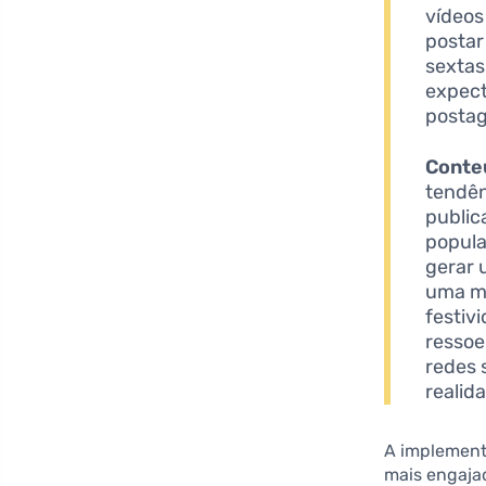
vídeos
postar
sextas
expect
postag
Conte
tendên
public
popula
gerar 
uma ma
festiv
ressoe
redes 
realid
A implementa
mais engaja