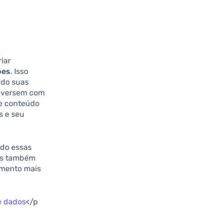
iar
ões
. Isso
ndo suas
onversem com
se conteúdo
s e seu
ndo essas
mas também
amento mais
e dados
</p