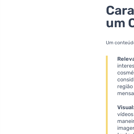
Cara
um C
Um conteúdo 
Relev
intere
cosmét
consid
região
mensag
Visual
vídeos
maneir
imagen