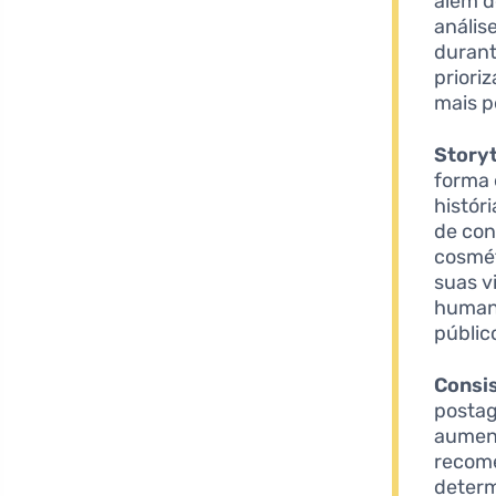
além d
anális
durant
priori
mais p
Storyt
forma 
histór
de con
cosmét
suas v
humani
públic
Consi
postag
aument
recom
determ