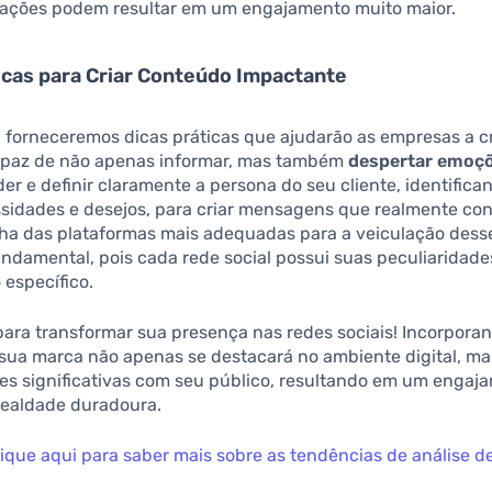
rações podem resultar em um engajamento muito maior.
icas para Criar Conteúdo Impactante
, forneceremos dicas práticas que ajudarão as empresas a cr
paz de não apenas informar, mas também
despertar emoç
der e definir claramente a persona do seu cliente, identifica
ssidades e desejos, para criar mensagens que realmente c
olha das plataformas mais adequadas para a veiculação des
damental, pois cada rede social possui suas peculiaridade
 específico.
ara transformar sua presença nas redes sociais! Incorpora
, sua marca não apenas se destacará no ambiente digital, 
ões significativas com seu público, resultando em um engaj
lealdade duradoura.
lique aqui para saber mais sobre as tendências de análise d