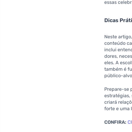
essas celeb
Dicas Prát
Neste artigo
conteúdo ca
inclui enten
dores, nece
eles. A esc
também é fun
público-alvo
Prepare-se p
estratégias
criará relaç
forte e uma 
CONFIRA:
C