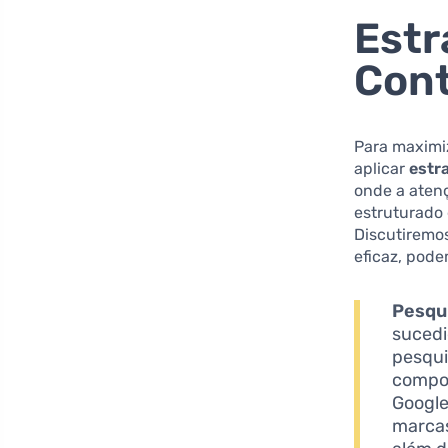
Estr
Cont
Para maximiz
aplicar
estr
onde a aten
estruturado 
Discutiremo
eficaz, pode
Pesqui
sucedi
pesqui
compor
Google
marcas