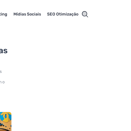
ting
Mídias Sociais
SEO Otimização
as
s
m o