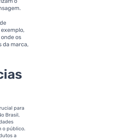
rizam o
ensagem.
 de
r exemplo,
 onde os
s da marca,
cias
rucial para
 Brasil,
idades
 o público.
dutos a