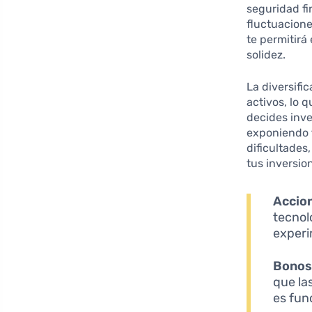
seguridad f
fluctuacion
te permitir
solidez.
La diversifi
activos, lo q
decides inve
exponiendo t
dificultades
tus inversio
Accio
tecnol
experi
Bono
que la
es fun