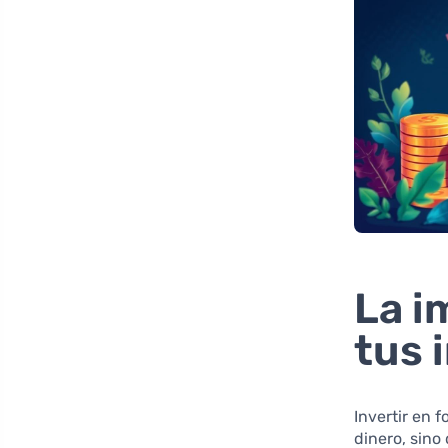
La i
tus 
Invertir en 
dinero, sino