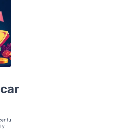
icar
cer tu
d y