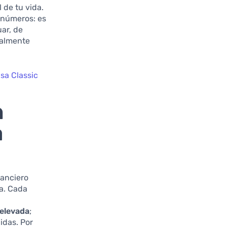
 de tu vida.
 números: es
uar, de
ealmente
isa Classic
n
a
nanciero
a. Cada
 elevada
;
idas. Por