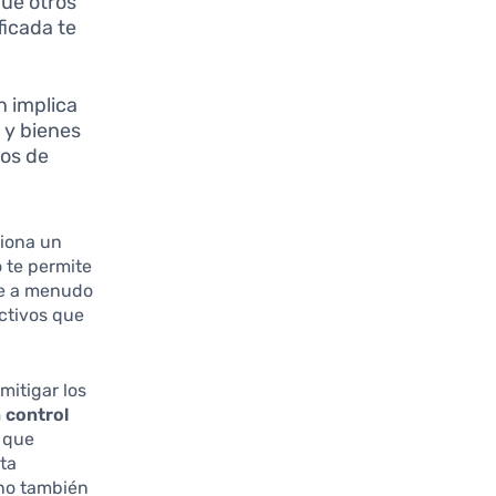
que otros
ficada te
n implica
, y bienes
jos de
ciona un
 te permite
ue a menudo
activos que
mitigar los
 control
l que
nta
ino también