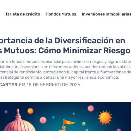
Tarjeta de crédito
Fondos Mutuos
Inversiones Inmobiliaria
ortancia de la Diversificación en
 Mutuos: Cómo Minimizar Riesgo
ción en fondos mutuos es esencial para minimizar riesgos y lograr estabi
distribuir tus inversiones en diferentes activos, puedes reducir la volatili
tencial de rendimiento, protegiendo tu capital frente a fluctuaciones de
estrategia te permite alcanzar una mayor resiliencia económica.
 CARTER
EM 15 DE FEBRERO DE 2026