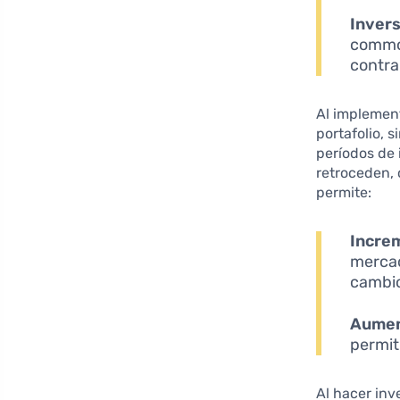
Invers
commod
contra 
Al implement
portafolio, 
períodos de
retroceden, 
permite:
Increm
mercad
cambi
Aument
permit
Al hacer inv