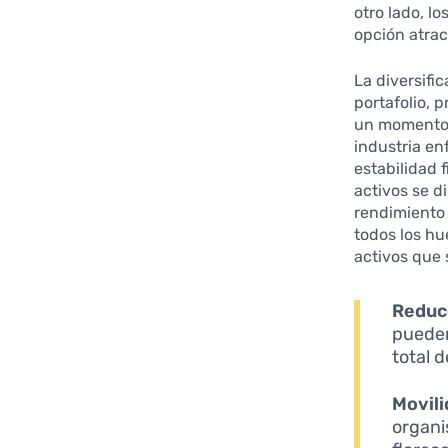
otro lado, lo
opción atrac
La diversifi
portafolio, 
un momento, 
industria en
estabilidad f
activos se d
rendimiento
todos los hu
activos que
Reducc
pueden
total d
Movili
organi