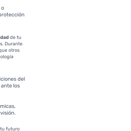
 o
protección
lidad
de tu
es. Durante
que otros
ología
ciones del
 ante los
ómicas,
visión.
tu futuro