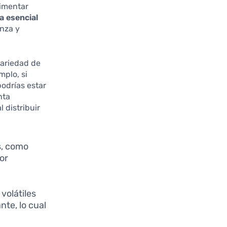
rimentar
a esencial
anza y
variedad de
mplo, si
odrías estar
nta
 distribuir
as, como
or
volátiles
nte, lo cual