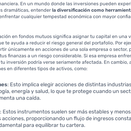
inanciera. En un mundo donde las inversiones pueden expe
es dramáticas, entender
la diversificación como herramient
á enfrentar cualquier tempestad económica con mayor confi
cación en fondos mutuos significa asignar tu capital en una 
ue te ayuda a reducir el riesgo general del portafolio. Por eje
rtir únicamente en acciones de una sola empresa o sector, p
us finanzas a un riesgo considerable. Si esa empresa enfre
, tu inversión podría verse seriamente afectada. En cambio, al
nes en diferentes tipos de activos, como:
nes
: Esto implica elegir acciones de distintas industri
ogía, energía y salud, lo que te protege cuando un sect
menta una caída.
s
: Estos instrumentos suelen ser más estables y menos 
s acciones, proporcionando un flujo de ingresos consta
damental para equilibrar tu cartera.