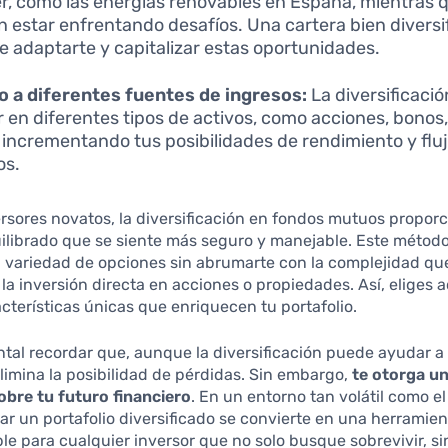
er, como las energías renovables en España, mientras 
n estar enfrentando desafíos. Una cartera bien diversi
e adaptarte y capitalizar estas oportunidades.
 a diferentes fuentes de ingresos:
La diversificació
ir en diferentes tipos de activos, como acciones, bonos
, incrementando tus posibilidades de rendimiento y flu
os.
ersores novatos, la diversificación en fondos mutuos propor
ilibrado que se siente más seguro y manejable. Este método
a variedad de opciones sin abrumarte con la complejidad q
a inversión directa en acciones o propiedades. Así, eliges 
cterísticas únicas que enriquecen tu portafolio.
al recordar que, aunque la diversificación puede ayudar a 
elimina la posibilidad de pérdidas. Sin embargo,
te otorga un
obre tu futuro financiero
. En un entorno tan volátil como e
ar un portafolio diversificado se convierte en una herramie
le para cualquier inversor que no solo busque sobrevivir, s