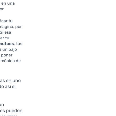
e en una
or.
icar tu
Imagina, por
Si esa
er tu
mutuos
, tus
e un bajo
o poner
armónico de
idas en uno
 así el
un
res pueden