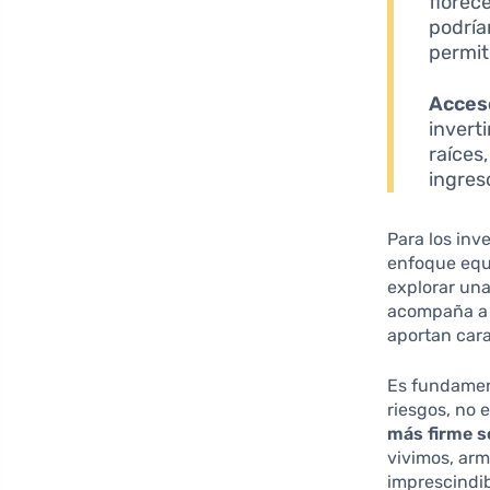
florec
podría
permit
Acceso
invert
raíces
ingres
Para los inv
enfoque equ
explorar un
acompaña a l
aportan cara
Es fundament
riesgos, no 
más firme s
vivimos, arm
imprescindib