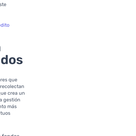
ste
édito
n
ados
ores que
 recolectan
 que crea un
ta gestión
ento más
utuos