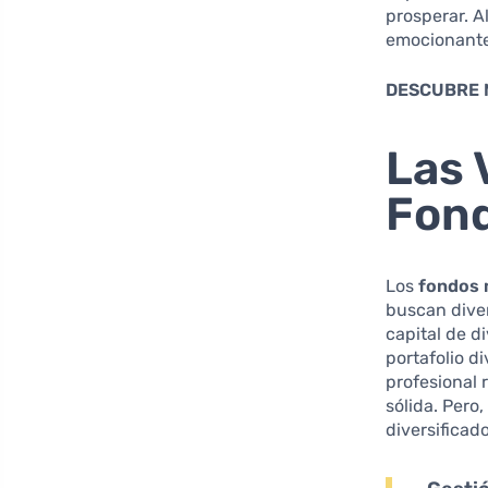
prosperar. Al
emocionante
DESCUBRE 
Las 
Fond
Los
fondos
buscan diver
capital de d
portafolio d
profesional 
sólida. Pero
diversificad