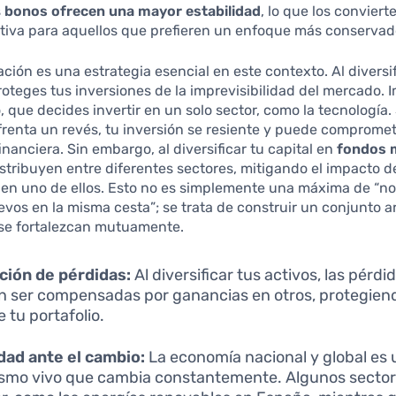
s
bonos ofrecen una mayor estabilidad
, lo que los conviert
tiva para aquellos que prefieren un enfoque más conservad
cación es una estrategia esencial en este contexto. Al diversif
proteges tus inversiones de la imprevisibilidad del mercado. 
que decides invertir en un solo sector, como la tecnología. 
frenta un revés, tu inversión se resiente y puede compromet
inanciera. Sin embargo, al diversificar tu capital en
fondos 
istribuyen entre diferentes sectores, mitigando el impacto d
 en uno de ellos. Esto no es simplemente una máxima de “n
evos en la misma cesta”; se trata de construir un conjunto 
 se fortalezcan mutuamente.
ión de pérdidas:
Al diversificar tus activos, las pérd
 ser compensadas por ganancias en otros, protegiendo
e tu portafolio.
dad ante el cambio:
La economía nacional y global es 
smo vivo que cambia constantemente. Algunos secto