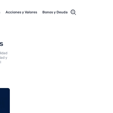
s
Acciones y Valores
Bonos y Deuda
s
lidad
dad y
l