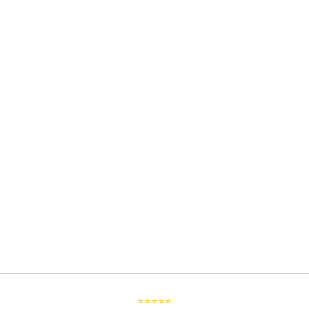
⭐⭐⭐⭐⭐