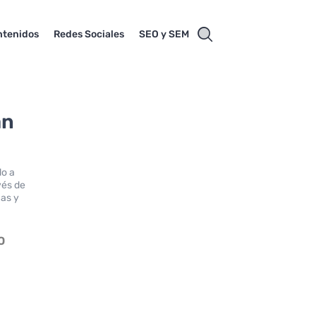
ntenidos
Redes Sociales
SEO y SEM
án
do a
vés de
cas y
O