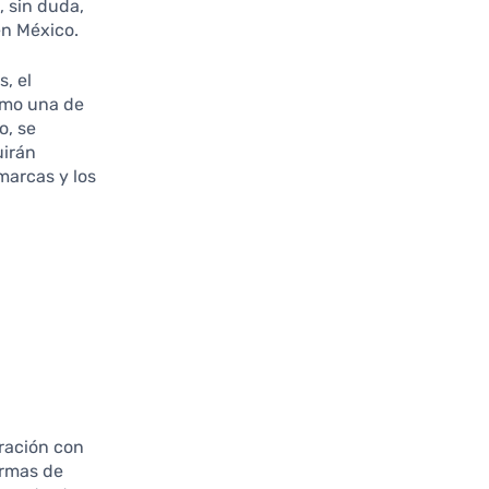
, sin duda,
en México.
, el
omo una de
o, se
uirán
marcas y los
oración con
ormas de