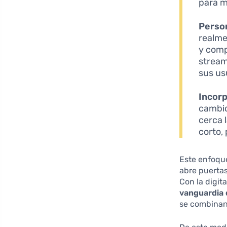
para m
Person
realme
y comp
stream
sus us
Incorp
cambio
cerca 
corto,
Este enfoque
abre puertas
Con la digit
vanguardia 
se combinan 