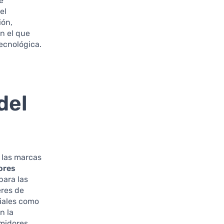
e
el
ión,
en el que
ecnológica.
del
 las marcas
ores
para las
eres de
ciales como
n la
midores.