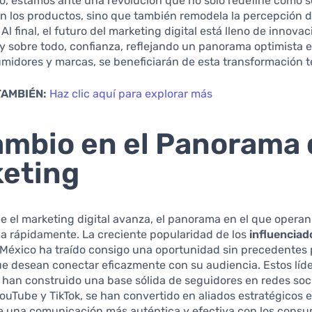
o, estamos ante una revolución que no solo redefine cómo s
n los productos, sino que también remodela la percepción d
l final, el futuro del marketing digital está lleno de innovac
 y sobre todo, confianza, reflejando un panorama optimista 
midores y marcas, se beneficiarán de esta transformación t
TAMBIÉN:
Haz clic aquí para explorar más
ambio en el Panorama 
eting
 el marketing digital avanza, el panorama en el que operan
a rápidamente. La creciente popularidad de los
influenciad
México ha traído consigo una oportunidad sin precedentes 
e desean conectar eficazmente con su audiencia. Estos líd
 han construido una base sólida de seguidores en redes so
ouTube y TikTok, se han convertido en aliados estratégicos e
 una comunicación más auténtica y efectiva con los consu