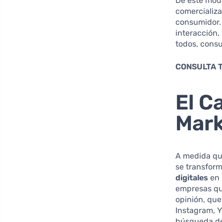
De este mod
comercializa
consumidor. A
interacción,
todos, consu
CONSULTA 
El C
Mark
A medida que
se transform
digitales
en 
empresas qu
opinión, que
Instagram, Y
búsqueda de