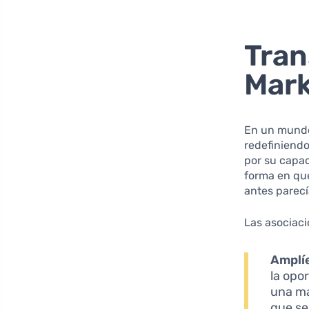
Tran
Mark
En un mundo
redefiniendo
por su capa
forma en qu
antes parecí
Las asociaci
Amplíe
la opo
una ma
que se