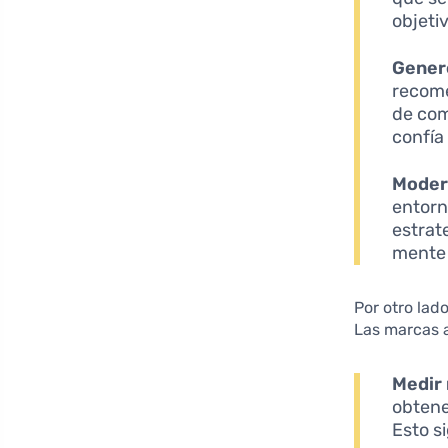
objeti
Gener
recome
de com
confía
Modern
entorn
estrat
mente 
Por otro lad
Las marcas 
Medir 
obtene
Esto s