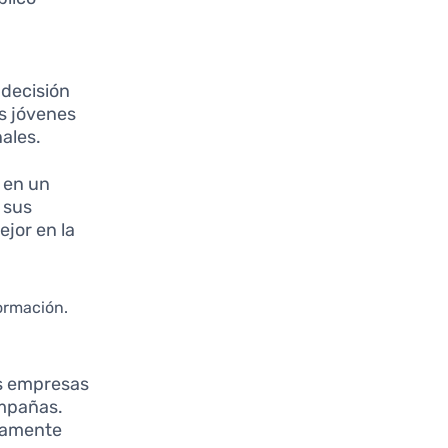
 decisión
s jóvenes
nales.
 en un
 sus
jor en la
ormación.
as empresas
ampañas.
neamente