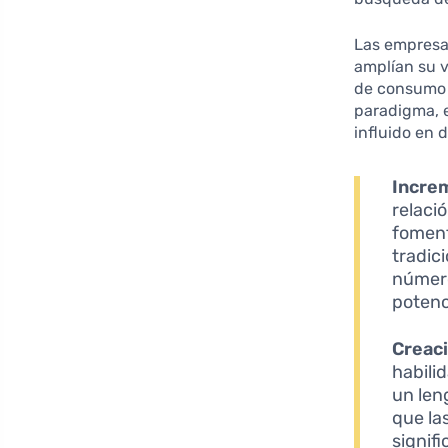
Las empresas
amplían su v
de consumo 
paradigma, 
influido en 
Incre
relaci
foment
tradic
número
potenc
Creaci
habili
un len
que la
signif