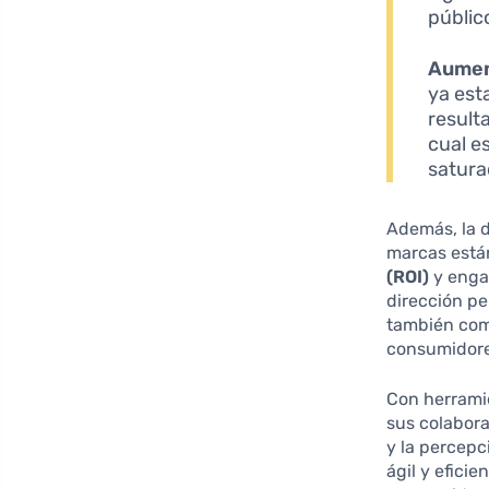
públic
Aumen
ya est
result
cual e
satura
Además, la d
marcas está
(ROI)
y engag
dirección pe
también com
consumidore
Con herrami
sus colabora
y la percepc
ágil y efici