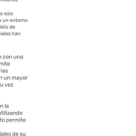
o solo
 a un entorno
mbio de
iales han
n con una
rmite
rias
en un mayor
su vez
n la
tilizando
to permite
iales de su