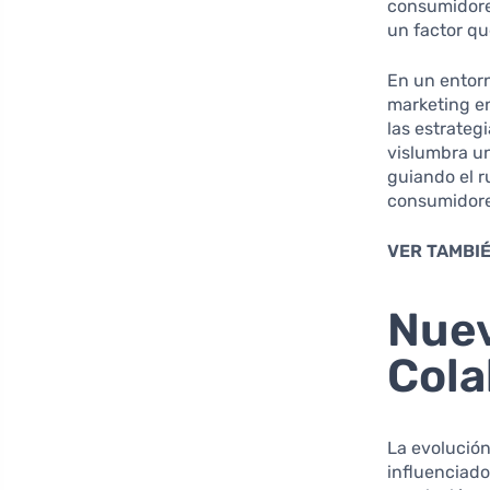
consumidores
un factor qu
En un entor
marketing en
las estrateg
vislumbra un
guiando el r
consumidore
VER TAMBIÉ
Nuev
Cola
La evolución
influenciado