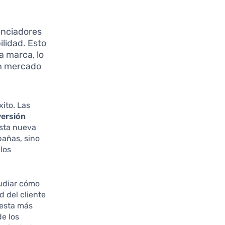
enciadores
ilidad. Esto
a marca, lo
un mercado
xito. Las
versión
Esta nueva
pañas, sino
los
udiar cómo
d del cliente
uesta más
de los