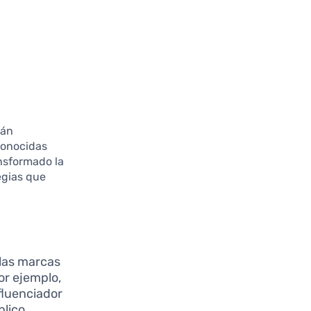
tán
conocidas
nsformado la
egias que
 las marcas
or ejemplo,
fluenciador
blico