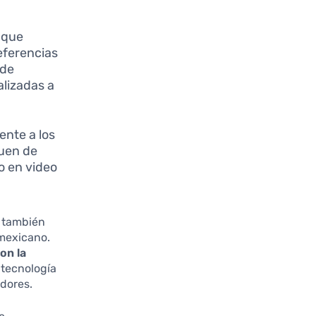
 que
eferencias
 de
lizadas a
nte a los
guen de
o en video
e también
 mexicano.
on la
a tecnología
idores.