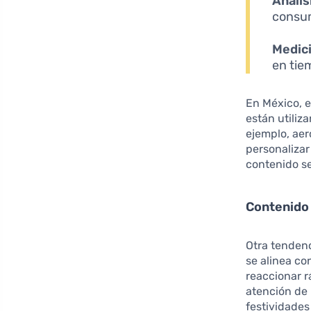
Anális
consum
Medici
en tie
En México, e
están utiliz
ejemplo, ae
personalizar
contenido se
Contenido 
Otra tendenc
se alinea c
reaccionar r
atención de 
festividade