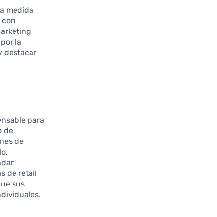
 a medida
 con
marketing
por la
y destacar
ensable para
o de
enes de
lo,
ndar
 de retail
que sus
ndividuales.