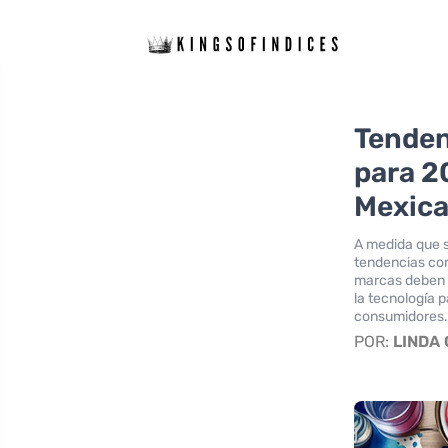
Tenden
para 2
Mexic
A medida que s
tendencias como
marcas deben c
la tecnología 
consumidores
POR:
LINDA