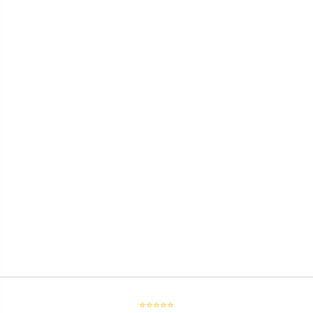
⭐⭐⭐⭐⭐