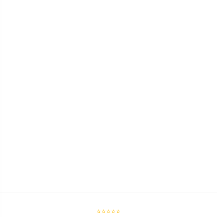
⭐⭐⭐⭐⭐