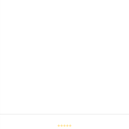
⭐⭐⭐⭐⭐